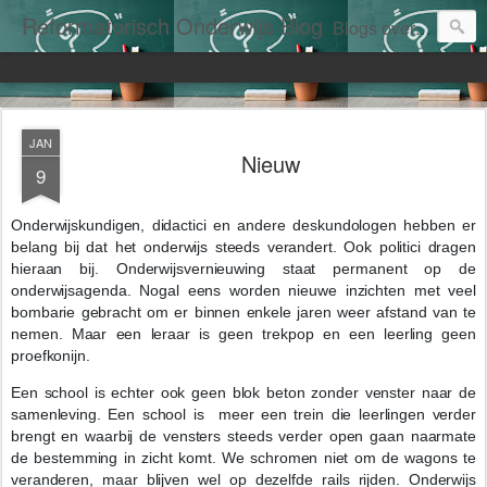
Reformatorisch Onderwijs Blog
Blogs over het reformatorisch onderwijs door W. (Willem) J. de Potter.
JAN
Nieuw
9
Onderwijskundigen, didactici en andere deskundologen hebben er
belang bij dat het onderwijs steeds verandert. Ook politici dragen
hieraan bij. Onderwijsvernieuwing staat permanent op de
onderwijsagenda. Nogal eens worden nieuwe inzichten met veel
bombarie gebracht om er binnen enkele jaren weer afstand van te
nemen. Maar een leraar is geen trekpop en een leerling geen
proefkonijn.
Een school is echter ook geen blok beton zonder venster naar de
samenleving. Een school is meer een trein die leerlingen verder
brengt en waarbij de vensters steeds verder open gaan naarmate
de bestemming in zicht komt. We schromen niet om de wagons te
veranderen, maar blijven wel op dezelfde rails rijden. Onderwijs